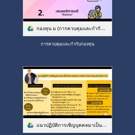
กองทุน ม (การควบคุมและกำกับกองทุน).png
การควบคุมและกำกับกองทุน
แนวปฏิบัติการเชิญบุคคลมาเป็นวิทยากรและการเบิกจ่ายค่าตอบแทนวิทยากร.jpg