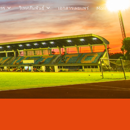
าร
วิเทศสัมพันธ์
เอกสารเผยแพร่
More
ion