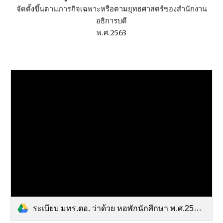
จัดตั้งขึ้นตามภารกิจเฉพาะหรือตามยุทธศาสตร์ของสำนักงาน
อธิการบดี
พ.ศ.2563
ระเบียบ มทร.ตอ. ว่าด้วย หอพักนักศึกษา พ.ศ.2556.pdf