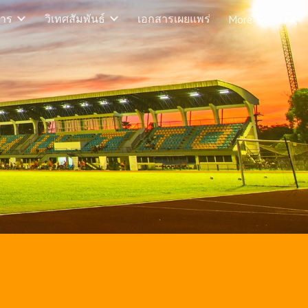
าร
วิเทศสัมพันธ์
เอกสารเผยแพร่
More
ion