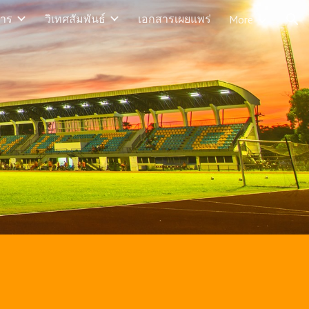
าร
วิเทศสัมพันธ์
เอกสารเผยแพร่
More
ion